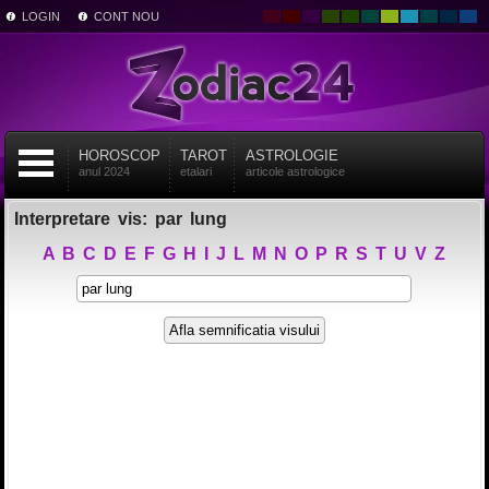
LOGIN
CONT NOU
HOROSCOP
TAROT
ASTROLOGIE
anul 2024
etalari
articole astrologice
Interpretare vis: par lung
A
B
C
D
E
F
G
H
I
J
L
M
N
O
P
R
S
T
U
V
Z