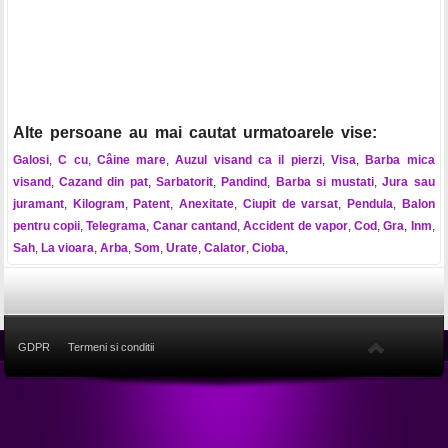
Alte persoane au mai cautat urmatoarele vise:
Galosi
,
C cu
,
Câine mare
,
Auzul visand ca il pierzi
,
Visa
,
Barba mica
visand
,
Cazand din pat
,
Sarbatorit
,
Pandind
,
Barba si mustati
,
Jura sau
juramant
,
Kilogram
,
Patent
,
Anexitate
,
Ciupit de varsat
,
Pendula
,
Balon
pentru copii
,
Telegrama
,
Canar cantand
,
Accident de vapor
,
Cod
,
Gra
,
Inm
,
Sah
,
La vioara
,
Arba
,
Som
,
Urate
,
Calator
,
Cioba
,
GDPR
Termeni si conditii