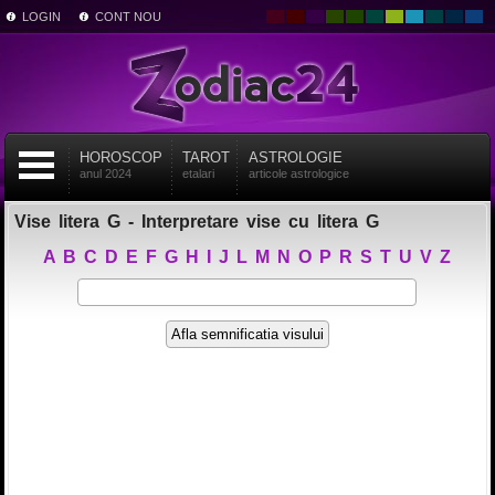
LOGIN
CONT NOU
HOROSCOP
TAROT
ASTROLOGIE
anul 2024
etalari
articole astrologice
Vise litera G - Interpretare vise cu litera G
A
B
C
D
E
F
G
H
I
J
L
M
N
O
P
R
S
T
U
V
Z