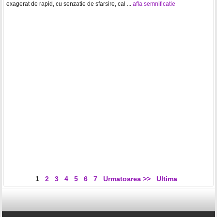
exagerat de rapid, cu senzatie de sfarsire, cal ...
afla semnificatie
1
2
3
4
5
6
7
Urmatoarea >>
Ultima