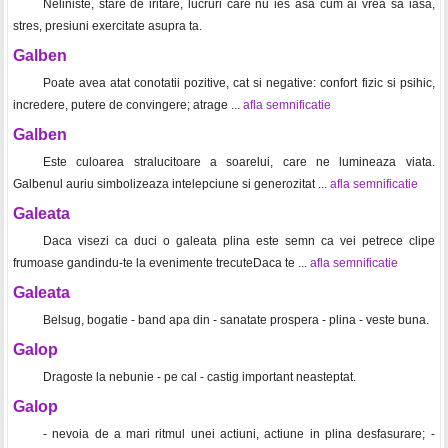
Neliniste, stare de iritare, lucruri care nu ies asa cum ai vrea sa iasa,
stres, presiuni exercitate asupra ta.
Galben
Poate avea atat conotatii pozitive, cat si negative: confort fizic si psihic,
incredere, putere de convingere; atrage ...
afla semnificatie
Galben
Este culoarea stralucitoare a soarelui, care ne lumineaza viata.
Galbenul auriu simbolizeaza intelepciune si generozitat ...
afla semnificatie
Galeata
Daca visezi ca duci o galeata plina este semn ca vei petrece clipe
frumoase gandindu-te la evenimente trecuteDaca te ...
afla semnificatie
Galeata
Belsug, bogatie - band apa din - sanatate prospera - plina - veste buna.
Galop
Dragoste la nebunie - pe cal - castig important neasteptat.
Galop
- nevoia de a mari ritmul unei actiuni, actiune in plina desfasurare; -