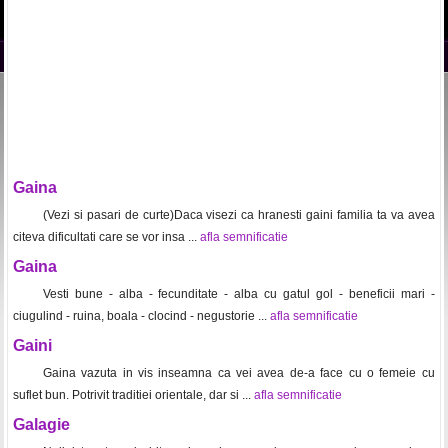
Gaina
(Vezi si pasari de curte)Daca visezi ca hranesti gaini familia ta va avea
citeva dificultati care se vor insa ...
afla semnificatie
Gaina
Vesti bune - alba - fecunditate - alba cu gatul gol - beneficii mari -
ciugulind - ruina, boala - clocind - negustorie ...
afla semnificatie
Gaini
Gaina vazuta in vis inseamna ca vei avea de-a face cu o femeie cu
suflet bun. Potrivit traditiei orientale, dar si ...
afla semnificatie
Galagie