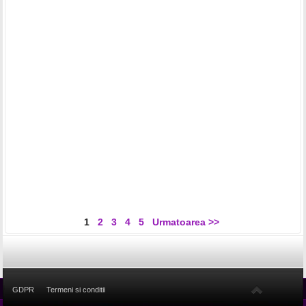
1
2
3
4
5
Urmatoarea >>
GDPR
Termeni si conditii