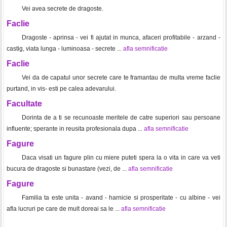
Vei avea secrete de dragoste.
Faclie
Dragoste - aprinsa - vei fi ajutat in munca, afaceri profitabile - arzand -
castig, viata lunga - luminoasa - secrete ...
afla semnificatie
Faclie
Vei da de capatul unor secrete care te framantau de multa vreme faclie
purtand, in vis- esti pe calea adevarului.
Facultate
Dorinta de a ti se recunoaste meritele de catre superiori sau persoane
influente; sperante in reusita profesionala dupa ...
afla semnificatie
Fagure
Daca visati un fagure plin cu miere puteti spera la o vita in care va veti
bucura de dragoste si bunastare (vezi, de ...
afla semnificatie
Fagure
Familia ta este unita - avand - harnicie si prosperitate - cu albine - vei
afla lucruri pe care de mult doreai sa le ...
afla semnificatie