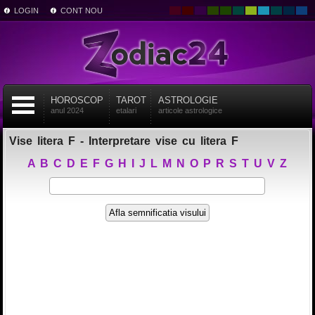
LOGIN
CONT NOU
HOROSCOP
TAROT
ASTROLOGIE
anul 2024
etalari
articole astrologice
Vise litera F - Interpretare vise cu litera F
A
B
C
D
E
F
G
H
I
J
L
M
N
O
P
R
S
T
U
V
Z