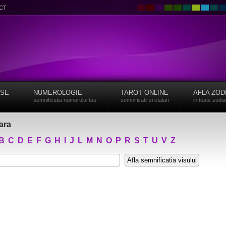
CT
ISE
NUMEROLOGIE
TAROT ONLINE
AFLA ZOD
semnificatia numarului tau
semnificatii si etalari
in toate zodi
oara
B
C
D
E
F
G
H
I
J
L
M
N
O
P
R
S
T
U
V
Z