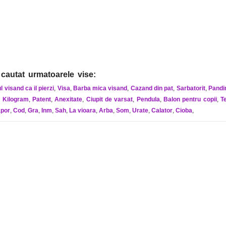
cautat urmatoarele vise:
l visand ca il pierzi
,
Visa
,
Barba mica visand
,
Cazand din pat
,
Sarbatorit
,
Pandi
,
Kilogram
,
Patent
,
Anexitate
,
Ciupit de varsat
,
Pendula
,
Balon pentru copii
,
T
apor
,
Cod
,
Gra
,
Inm
,
Sah
,
La vioara
,
Arba
,
Som
,
Urate
,
Calator
,
Cioba
,