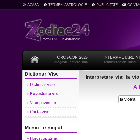
ACASA
TERMENI ASTROLOGIE
PUBLICITATE
CONTA
Portalul Nr. 1 in Astrologie
HOROSCOP 2025
INTERPRETARE V
dragoste, cariera, bani
semnificatia visului tau
Dictionar Vise
Interpretare vis: la vi
» Dictionar vise
A
» Povesteste vis
» Vise povestite
» Cauta vise
Meniu principal
» Horoscop Zilnic