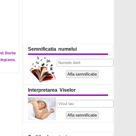
Semnificatia numelui
nd
,
Barba
elegrama
,
Interpretarea Viselor