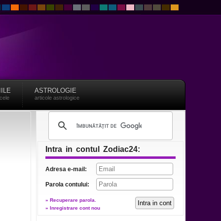
IILE
ASTROLOGIE
acele
articole astrologice
Intra in contul Zodiac24:
Adresa e-mail:
Parola contului:
» Recuperare parola.
» Inregistrare cont nou