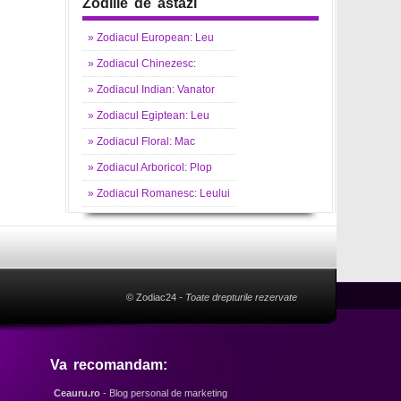
Zodiile de astazi
»
Zodiacul
European: Leu
»
Zodiacul
Chinezesc:
»
Zodiacul
Indian: Vanator
»
Zodiacul
Egiptean: Leu
»
Zodiacul
Floral: Mac
»
Zodiacul
Arboricol: Plop
»
Zodiacul
Romanesc: Leului
© Zodiac24
- Toate drepturile rezervate
Va recomandam:
Ceauru.ro
- Blog personal de marketing