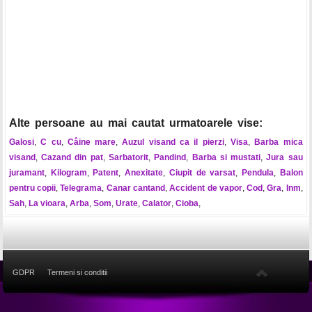
Alte persoane au mai cautat urmatoarele vise:
Galosi
,
C cu
,
Câine mare
,
Auzul visand ca il pierzi
,
Visa
,
Barba mica
visand
,
Cazand din pat
,
Sarbatorit
,
Pandind
,
Barba si mustati
,
Jura sau
juramant
,
Kilogram
,
Patent
,
Anexitate
,
Ciupit de varsat
,
Pendula
,
Balon
pentru copii
,
Telegrama
,
Canar cantand
,
Accident de vapor
,
Cod
,
Gra
,
Inm
,
Sah
,
La vioara
,
Arba
,
Som
,
Urate
,
Calator
,
Cioba
,
GDPR
Termeni si conditii