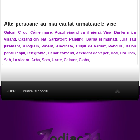
Alte persoane au mai cautat urmatoarele vise:
Galosi
,
C cu
,
Câine mare
,
Auzul visand ca il pierzi
,
Visa
,
Barba mica
visand
,
Cazand din pat
,
Sarbatorit
,
Pandind
,
Barba si mustati
,
Jura sau
juramant
,
Kilogram
,
Patent
,
Anexitate
,
Ciupit de varsat
,
Pendula
,
Balon
pentru copii
,
Telegrama
,
Canar cantand
,
Accident de vapor
,
Cod
,
Gra
,
Inm
,
Sah
,
La vioara
,
Arba
,
Som
,
Urate
,
Calator
,
Cioba
,
GDPR
Termeni si conditii