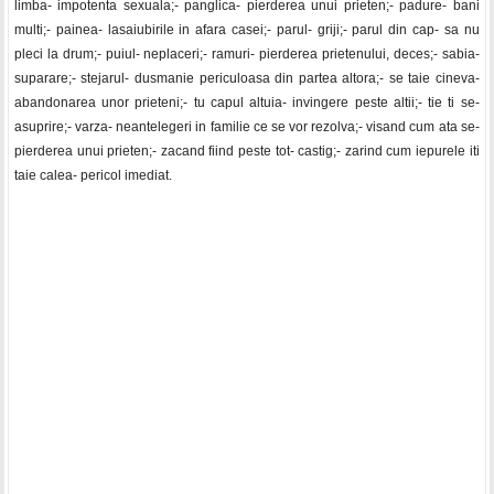
limba- impotenta sexuala;- panglica- pierderea unui prieten;- padure- bani
multi;- painea- lasaiubirile in afara casei;- parul- griji;- parul din cap- sa nu
pleci la drum;- puiul- neplaceri;- ramuri- pierderea prietenului, deces;- sabia-
suparare;- stejarul- dusmanie periculoasa din partea altora;- se taie cineva-
abandonarea unor prieteni;- tu capul altuia- invingere peste altii;- tie ti se-
asuprire;- varza- neantelegeri in familie ce se vor rezolva;- visand cum ata se-
pierderea unui prieten;- zacand fiind peste tot- castig;- zarind cum iepurele iti
taie calea- pericol imediat.