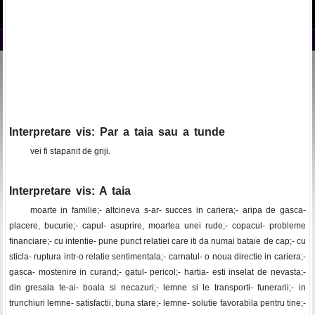
Interpretare vis: Par a taia sau a tunde
vei fi stapanit de griji.
Interpretare vis: A taia
moarte in familie;- altcineva s-ar- succes in cariera;- aripa de gasca-
placere, bucurie;- capul- asuprire, moartea unei rude;- copacul- probleme
financiare;- cu intentie- pune punct relatiei care iti da numai bataie de cap;- cu
sticla- ruptura intr-o relatie sentimentala;- carnatul- o noua directie in cariera;-
gasca- mostenire in curand;- gatul- pericol;- hartia- esti inselat de nevasta;-
din gresala te-ai- boala si necazuri;- lemne si le transporti- funerarii;- in
trunchiuri lemne- satisfactii, buna stare;- lemne- solutie favorabila pentru tine;-