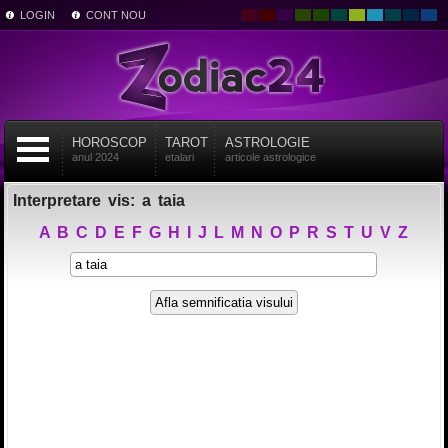
LOGIN
CONT NOU
HOROSCOP
TAROT
ASTROLOGIE
anul 2024
etalari
articole astrologice
Interpretare vis: a taia
A
B
C
D
E
F
G
H
I
J
L
M
N
O
P
R
S
T
U
V
Z