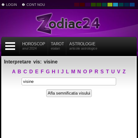
LOGIN
CONT NOU
HOROSCOP
TAROT
ASTROLOGIE
anul 2024
etalari
articole astrologice
Interpretare vis: visine
A
B
C
D
E
F
G
H
I
J
L
M
N
O
P
R
S
T
U
V
Z