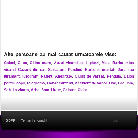
Alte persoane au mai cautat urmatoarele vise:
Galosi
,
C cu
,
Câine mare
,
Auzul visand ca il pierzi
,
Visa
,
Barba mica
visand
,
Cazand din pat
,
Sarbatorit
,
Pandind
,
Barba si mustati
,
Jura sau
juramant
,
Kilogram
,
Patent
,
Anexitate
,
Ciupit de varsat
,
Pendula
,
Balon
pentru copii
,
Telegrama
,
Canar cantand
,
Accident de vapor
,
Cod
,
Gra
,
Inm
,
Sah
,
La vioara
,
Arba
,
Som
,
Urate
,
Calator
,
Cioba
,
GDPR
Termeni si conditii