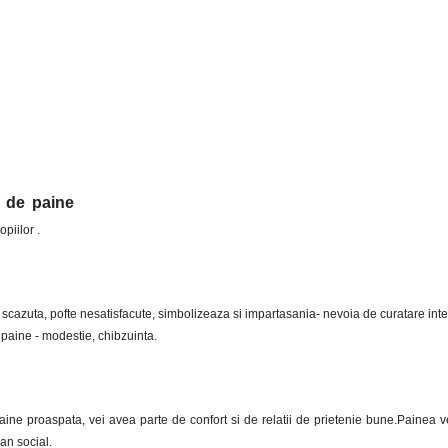
c de paine
piilor .
e scazuta, pofte nesatisfacute, simbolizeaza si impartasania- nevoia de curatare inte
 paine - modestie, chibzuinta.
ine proaspata, vei avea parte de confort si de relatii de prietenie bune.Painea 
an social.