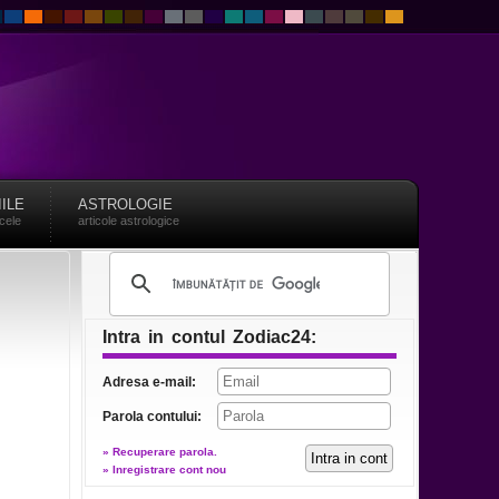
IILE
ASTROLOGIE
acele
articole astrologice
Intra in contul Zodiac24:
Adresa e-mail:
Parola contului:
» Recuperare parola.
» Inregistrare cont nou