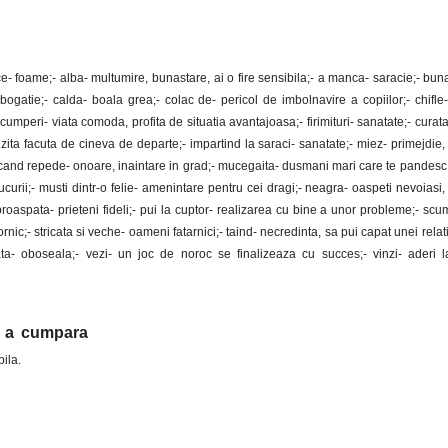
e- foame;- alba- multumire, bunastare, ai o fire sensibila;- a manca- saracie;- buna
ogatie;- calda- boala grea;- colac de- pericol de imbolnavire a copiilor;- chifle- 
umperi- viata comoda, profita de situatia avantajoasa;- firimituri- sanatate;- curata-
vizita facuta de cineva de departe;- impartind la saraci- sanatate;- miez- primejdie,
and repede- onoare, inaintare in grad;- mucegaita- dusmani mari care te pandesc;
ucurii;- musti dintr-o felie- amenintare pentru cei dragi;- neagra- oaspeti nevoiasi,
 proaspata- prieteni fideli;- pui la cuptor- realizarea cu bine a unor probleme;- scu
rnic;- stricata si veche- oameni fatarnici;- taind- necredinta, sa pui capat unei relat
ata- oboseala;- vezi- un joc de noroc se finalizeaza cu succes;- vinzi- aderi 
ne a cumpara
ila.