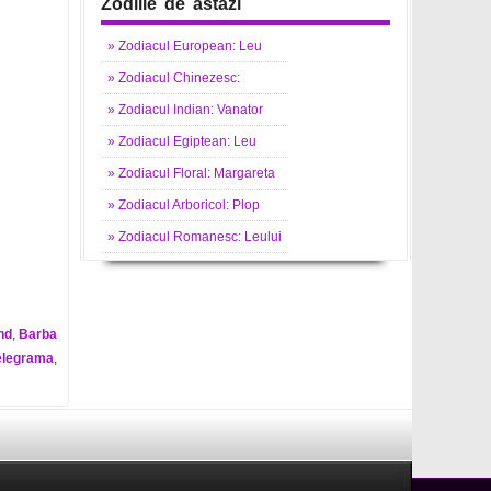
Zodiile de astazi
»
Zodiacul
European: Leu
»
Zodiacul
Chinezesc:
»
Zodiacul
Indian: Vanator
»
Zodiacul
Egiptean: Leu
»
Zodiacul
Floral: Margareta
»
Zodiacul
Arboricol: Plop
»
Zodiacul
Romanesc: Leului
nd
,
Barba
elegrama
,