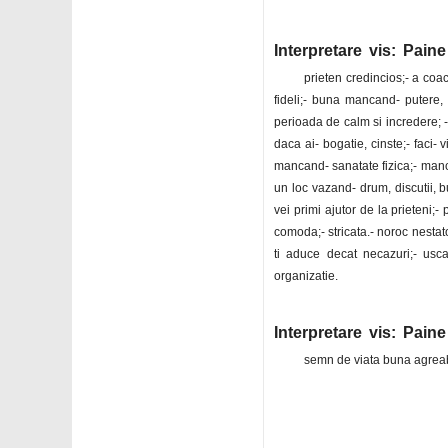
Interpretare vis: Paine
prieten credincios;- a coac
fideli;- buna mancand- putere, b
perioada de calm si incredere; -c
daca ai- bogatie, cinste;- faci- 
mancand- sanatate fizica;- manc
un loc vazand- drum, discutii, b
vei primi ajutor de la prieteni;-
comoda;- stricata.- noroc nestato
ti aduce decat necazuri;- usc
organizatie.
Interpretare vis: Pai
semn de viata buna agreab