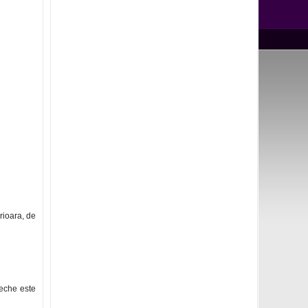
rioara, de
veche este