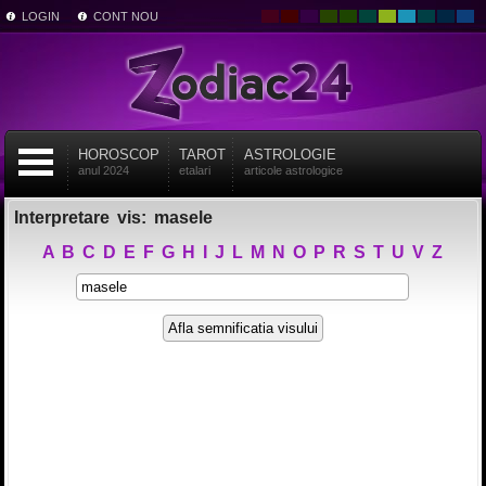
LOGIN
CONT NOU
HOROSCOP
TAROT
ASTROLOGIE
anul 2024
etalari
articole astrologice
Interpretare vis: masele
A
B
C
D
E
F
G
H
I
J
L
M
N
O
P
R
S
T
U
V
Z