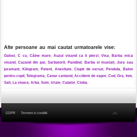
Alte persoane au mai cautat urmatoarele vise:
Galosi
,
C cu
,
Câine mare
,
Auzul visand ca il pierzi
,
Visa
,
Barba mica
visand
,
Cazand din pat
,
Sarbatorit
,
Pandind
,
Barba si mustati
,
Jura sau
juramant
,
Kilogram
,
Patent
,
Anexitate
,
Ciupit de varsat
,
Pendula
,
Balon
pentru copii
,
Telegrama
,
Canar cantand
,
Accident de vapor
,
Cod
,
Gra
,
Inm
,
Sah
,
La vioara
,
Arba
,
Som
,
Urate
,
Calator
,
Cioba
,
GDPR
Termeni si conditii