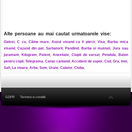
Alte persoane au mai cautat urmatoarele vise:
Galosi
,
C cu
,
Câine mare
,
Auzul visand ca il pierzi
,
Visa
,
Barba mica
visand
,
Cazand din pat
,
Sarbatorit
,
Pandind
,
Barba si mustati
,
Jura sau
juramant
,
Kilogram
,
Patent
,
Anexitate
,
Ciupit de varsat
,
Pendula
,
Balon
pentru copii
,
Telegrama
,
Canar cantand
,
Accident de vapor
,
Cod
,
Gra
,
Inm
,
Sah
,
La vioara
,
Arba
,
Som
,
Urate
,
Calator
,
Cioba
,
GDPR
Termeni si conditii