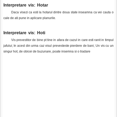
Interpretare vis: Hotar
Daca visezi ca esti la hotarul dintre doua state inseamna ca vei cauta o
cale de ati pune in aplicare planurile.
Interpretare vis: Hoti
Vis prevestitor de bine pt tine in afara de cazul in care esti ranit in timpul
jafului; In acest din urma caz visul prevesteste pierdere de bani; Un vis cu un
singur hot, de obicei de buzunare, poate insemna si o tradare