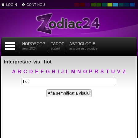
LOGIN
CONT NOU
HOROSCOP
TAROT
ASTROLOGIE
anul 2024
etalari
articole astrologice
Interpretare vis: hot
A
B
C
D
E
F
G
H
I
J
L
M
N
O
P
R
S
T
U
V
Z