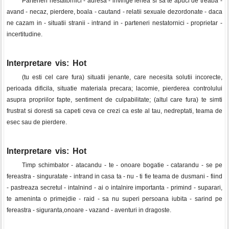
Parteneri nestatornici - adresa - invinge lenea si sa te apuci de treaba -
avand - necaz, pierdere, boala - cautand - relatii sexuale dezordonate - daca
ne cazam in - situatii stranii - intrand in - parteneri nestatornici - proprietar -
incertitudine.
Interpretare vis: Hot
(tu esti cel care fura) situatii jenante, care necesita solutii incorecte,
perioada dificila, situatie materiala precara; lacomie, pierderea controlului
asupra propriilor fapte, sentiment de culpabilitate; (altul care fura) te simti
frustrat si doresti sa capeti ceva ce crezi ca este al tau, nedreptati, teama de
esec sau de pierdere.
Interpretare vis: Hot
Timp schimbator - atacandu - te - onoare bogatie - catarandu - se pe
fereastra - singuratate - intrand in casa ta - nu - ti fie teama de dusmani - fiind
- pastreaza secretul - intalnind - ai o intalnire importanta - primind - suparari,
te ameninta o primejdie - raid - sa nu superi persoana iubita - sarind pe
fereastra - siguranta,onoare - vazand - aventuri in dragoste.