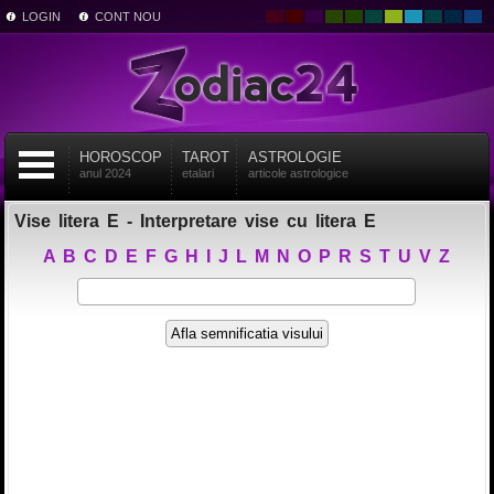
LOGIN
CONT NOU
HOROSCOP
TAROT
ASTROLOGIE
anul 2024
etalari
articole astrologice
Vise litera E - Interpretare vise cu litera E
A
B
C
D
E
F
G
H
I
J
L
M
N
O
P
R
S
T
U
V
Z