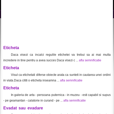
Eticheta
Daca visezi ca incalci regulile etichetei va trebui sa ai mai multa
incredere in tine pentru a avea succes Daca visezi c ...
afla semnificatie
Eticheta
Visul ca etichetati diferse obiecte arata ca sunteti in cautarea unei ordini
in viata.Daca cititi o eticheta inseamna ...
afla semnificatie
Eticheta
In galeria de arta - persoana puternica - in muzeu - esti capabil si supus
- pe geamantan - calatorie in curand - pe ...
afla semnificatie
Evadat sau evadare