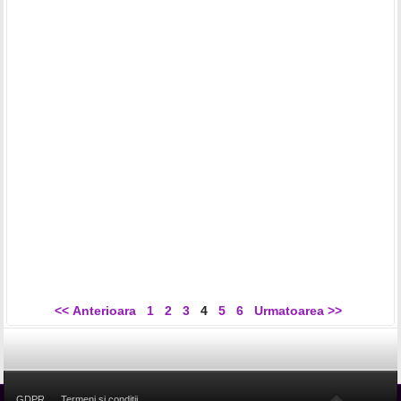
<< Anterioara
1
2
3
4
5
6
Urmatoarea >>
GDPR
Termeni si conditii