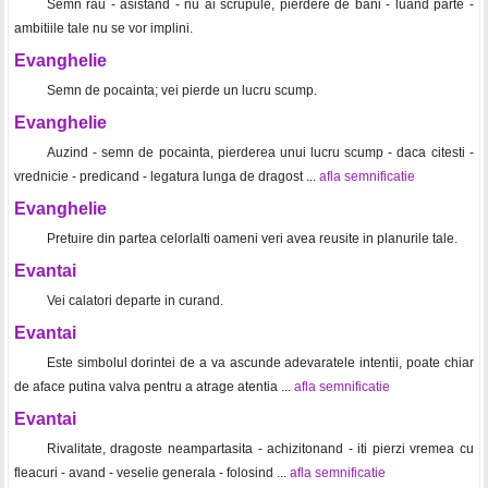
Semn rau - asistand - nu ai scrupule, pierdere de bani - luand parte -
ambitiile tale nu se vor implini.
Evanghelie
Semn de pocainta; vei pierde un lucru scump.
Evanghelie
Auzind - semn de pocainta, pierderea unui lucru scump - daca citesti -
vrednicie - predicand - legatura lunga de dragost ...
afla semnificatie
Evanghelie
Pretuire din partea celorlalti oameni veri avea reusite in planurile tale.
Evantai
Vei calatori departe in curand.
Evantai
Este simbolul dorintei de a va ascunde adevaratele intentii, poate chiar
de aface putina valva pentru a atrage atentia ...
afla semnificatie
Evantai
Rivalitate, dragoste neampartasita - achizitonand - iti pierzi vremea cu
fleacuri - avand - veselie generala - folosind ...
afla semnificatie