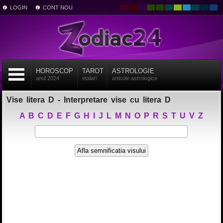
LOGIN
CONT NOU
HOROSCOP
TAROT
ASTROLOGIE
anul 2024
etalari
articole astrologice
Vise litera D - Interpretare vise cu litera D
A
B
C
D
E
F
G
H
I
J
L
M
N
O
P
R
S
T
U
V
Z