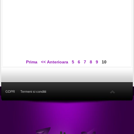
Prima
<< Anterioara
5
6
7
8
9
10
GDPR
Termeni si conditii